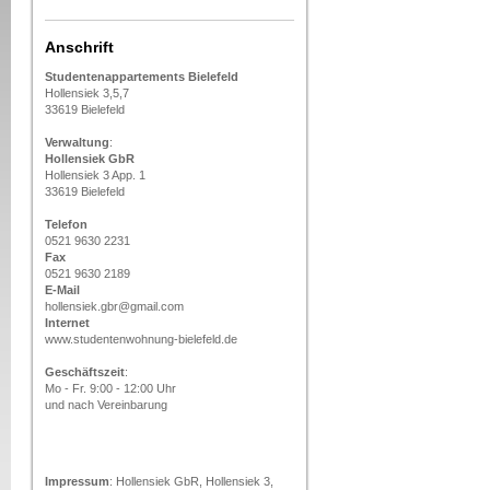
Anschrift
Studentenappartements Bielefeld
Hollensiek 3,5,7
33619 Bielefeld
Verwaltung
:
Hollensiek GbR
Hollensiek 3 App. 1
33619 Bielefeld
Telefon
0521 9630 2231
Fax
0521 9630 2189
E-Mail
hollensiek.gbr@gmail.com
Internet
www.studentenwohnung-bielefeld.de
Geschäftszeit
:
Mo - Fr. 9:00 - 12:00 Uhr
und nach Vereinbarung
Impressum
: Hollensiek GbR, Hollensiek 3,