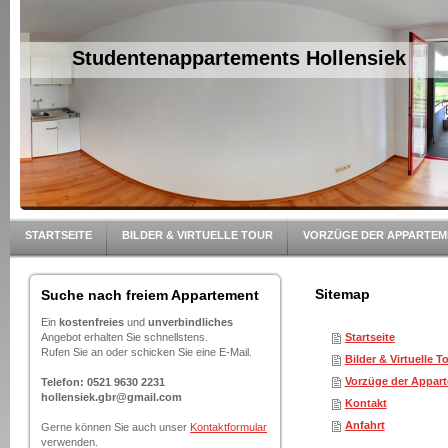
Studentenappartemen
STARTSEITE
BILDER & VIRTUELLE TOUR
VORZÜGE DER APPARTEM
Sitemap
Suche nach freiem Appartement
Ein
kostenfreies
und
unverbindliches
Angebot erhalten Sie schnellstens.
Startseite
Rufen Sie an oder schicken Sie eine E-Mail.
Bilder & Virtuelle T
Vorzüge der Appar
Telefon:
0521 9630 2231
hollensiek.gbr@gmail.com
Kontakt
Anfahrt
Gerne können Sie auch unser
Kontaktformular
verwenden.