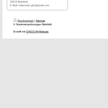
33619 Bielefeld,
E-Mail: hollensiek.gbr@gmail.com
Druckversion
|
Sitemap
© Studentenwohnungen Bielefeld
Erstellt mit
IONOS MyWebsite
.